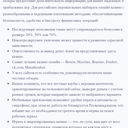
обзоры предоставят дополнительную информацию для ваших надежных и
прибыльных игр. Для российских игроков важно выбирать онлайн казино с
разнообразными и надежными платежными методами, обеспечивающими
безопасность, удобство и быстроту финансовых операций.
Последующие пополнения также могут сопровождаться бонусами в
размере 20%, 50% или 70%.
Неконтролируемое увлечение может привести к развитию серьезной
зависимости.
Ответственность за вывод денег лежит на представленных здесь
казино.
Самые лучшие казино онлайн — Betera, Maxline, Brazino, Fonbet,
vk.com, Marathonbet.
У всех сайтов есть особенности, рекомендуем почитать наши
честные обзоры.
Важно понимать, что все честные клубы с игровым контентом,
ориентированные на пользователей online, выводят деньги с учетом
разных сроков, которые напрямую зависят от выбранного варианта.
Мобильные приложения позволяют удобно играть в автоматы со
смартфона, при этом их работа не блокируется Роскомнадзором, что
избавит вас от необходимости тратить время и нервы на поиск
рабочих зеркал.
Играть в лицензированных казино — это, по сути, ваш щит от всех
неприятных сюрпризов, примеров которых на каждом шагу в