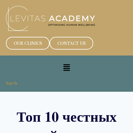
OUR CLINICS
CONTACT US
Sign In
Топ 10 честных