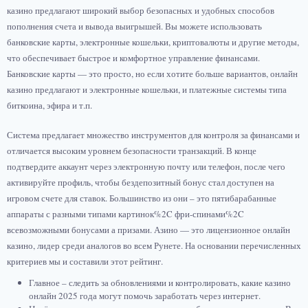
казино предлагают широкий выбор безопасных и удобных способов
пополнения счета и вывода выигрышей. Вы можете использовать
банковские карты, электронные кошельки, криптовалюты и другие методы,
что обеспечивает быстрое и комфортное управление финансами.
Банковские карты — это просто, но если хотите больше вариантов, онлайн
казино предлагают и электронные кошельки, и платежные системы типа
биткоина, эфира и т.п.
Система предлагает множество инструментов для контроля за финансами и
отличается высоким уровнем безопасности транзакций. В конце
подтвердите аккаунт через электронную почту или телефон, после чего
активируйте профиль, чтобы бездепозитный бонус стал доступен на
игровом счете для ставок. Большинство из они – это пятибарабанные
аппараты с разными типами картинок%2C фри-спинами%2C
всевозможными бонусами а призами. Азино — это лицензионное онлайн
казино, лидер среди аналогов во всем Рунете. На основании перечисленных
критериев мы и составили этот рейтинг.
Главное – следить за обновлениями и контролировать, какие казино
онлайн 2025 года могут помочь заработать через интернет.