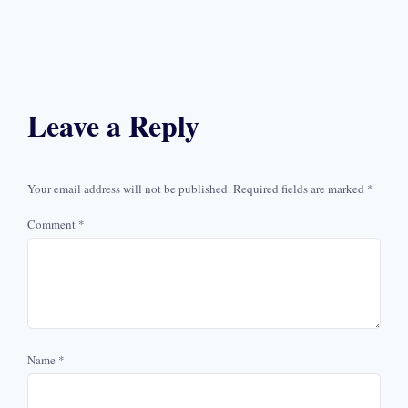
Leave a Reply
Your email address will not be published.
Required fields are marked
*
Comment
*
Name
*